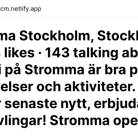
cm.netlify.app
ma Stockholm, Stock
 likes · 143 talking a
Vi på Stromma är bra 
lser och aktiviteter. 
r senaste nytt, erbju
vlingar! Stromma ope