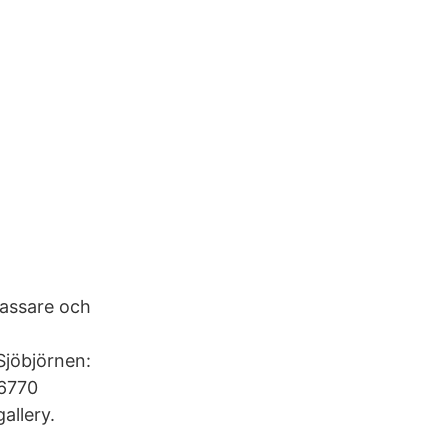
lassare och
Sjöbjörnen:
16770
allery.