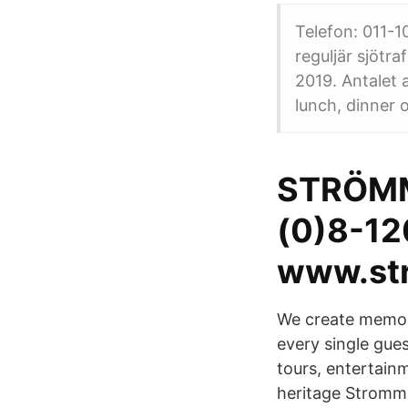
Telefon: 011-1
reguljär sjötr
2019. Antalet 
lunch, dinner 
STRÖMMA
(0)8-1
www.st
We create memori
every single gue
tours, entertainm
heritage Stromm