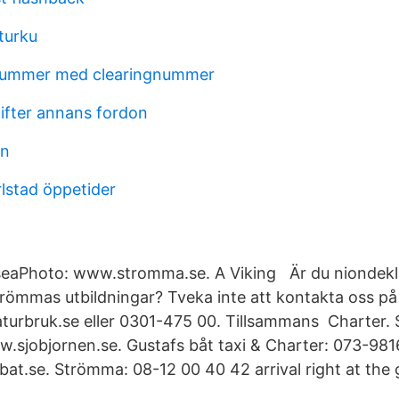
turku
ummer med clearingnummer
fter annans fordon
on
rlstad öppetider
 seaPhoto: www.stromma.se. A Viking Är du niondek
trömmas utbildningar? Tveka inte att kontakta oss på
rbruk.se eller 0301-475 00. Tillsammans Charter. 
sjobjornen.se. Gustafs båt taxi & Charter: 073-98
at.se. Strömma: 08-12 00 40 42 arrival right at the g