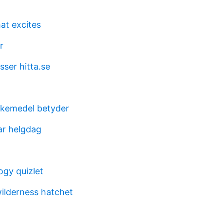
at excites
r
sser hitta.se
läkemedel betyder
r helgdag
ogy quizlet
wilderness hatchet