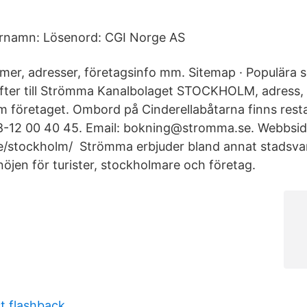
rnamn: Lösenord: CGI Norge AS
mer, adresser, företagsinfo mm. Sitemap · Populära 
ifter till Strömma Kanalbolaget STOCKHOLM, adress,
m företaget. Ombord på Cinderellabåtarna finns rest
08-12 00 40 45. Email: bokning@stromma.se. Webbsid
stockholm/ Strömma erbjuder bland annat stadsvan
nöjen för turister, stockholmare och företag.
st flashback