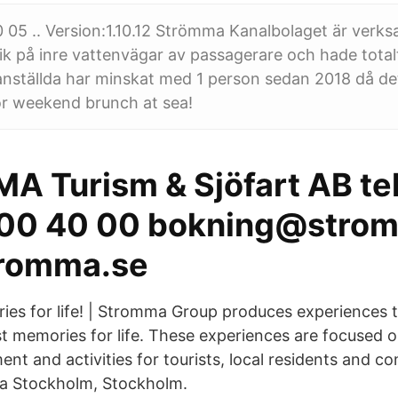
0 05 .. Version:1.10.12 Strömma Kanalbolaget är verk
afik på inre vattenvägar av passagerare och hade total
anställda har minskat med 1 person sedan 2018 då de
or weekend brunch at sea!
 Turism & Sjöfart AB tel
200 40 00 bokning@stro
romma.se
es for life! | Stromma Group produces experiences t
st memories for life. These experiences are focused 
ent and activities for tourists, local residents and 
a Stockholm, Stockholm.