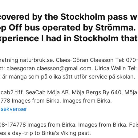
covered by the Stockholm pass w
p Off bus operated by Strömma.
xperience I had in Stockholm tha
atning naturbruk.se. Claes-Göran Claesson Tel: 070-
t: claesgoran.claesson@gmail.com. Ulrica Wallin Tel
 är många som på olika sätt utför service på skolan.
cab2.tiff. SeaCab Möja AB. Möja Bergs By 640, Möja
778 Images from Birka. Images from Birka.
onsekvenser
8-174778 Images from Birka. Images from Birka. Fai
es a day-trip to Birka's Viking past.