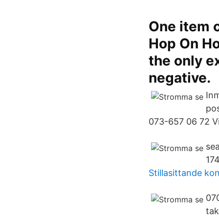
One item 
Hop On Ho
the only e
negative.
Inm
pos
073-657 06 72 Vi
sea
174
Stillasittande k
070
tak