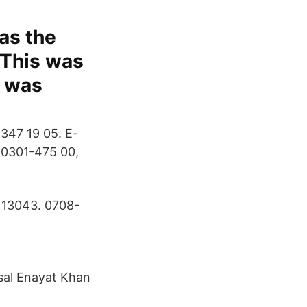
as the
 This was
t was
347 19 05. E-
: 0301-475 00,
 13043. 0708-
sal Enayat Khan