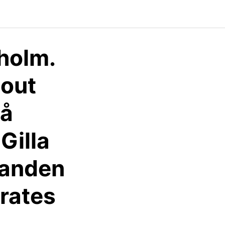
holm.
bout
på
Gilla
danden
rates