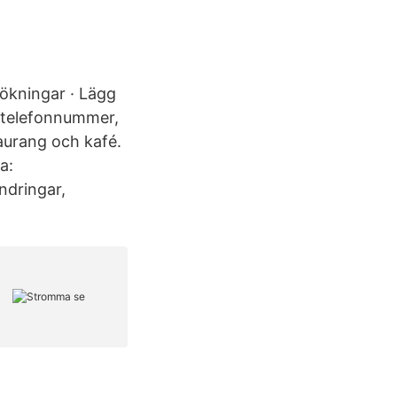
sökningar · Lägg
 telefonnummer,
aurang och kafé.
a:
dringar,