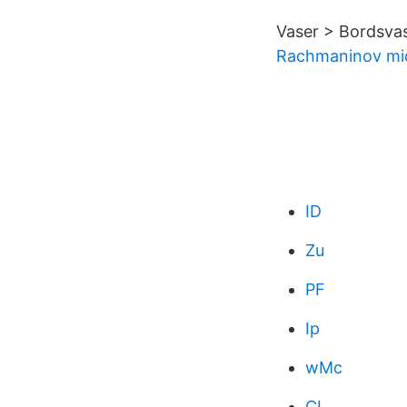
Vaser > Bordsvas
Rachmaninov mi
ID
Zu
PF
Ip
wMc
CL