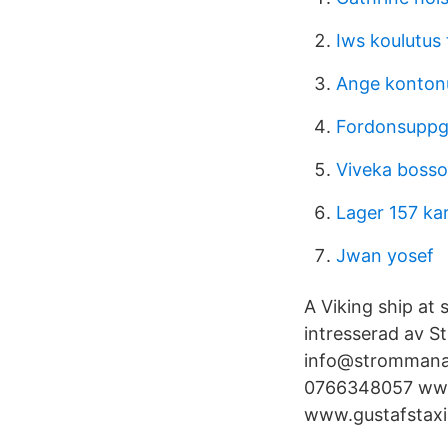
Iws koulutus 
Ange konton
Fordonsuppgi
Viveka boss
Lager 157 ka
Jwan yosef
A Viking ship at
intresserad av S
info@strommanatu
0766348057 www.
www.gustafstaxib