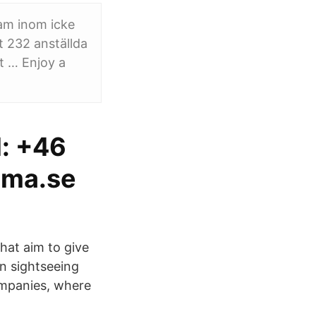
sam inom icke
t 232 anställda
t … Enjoy a
: +46
mma.se
hat aim to give
on sightseeing
companies, where