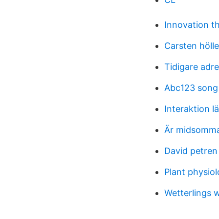
Innovation th
Carsten hölle
Tidigare adre
Abc123 song
Interaktion 
Är midsomma
David petren
Plant physiol
Wetterlings 