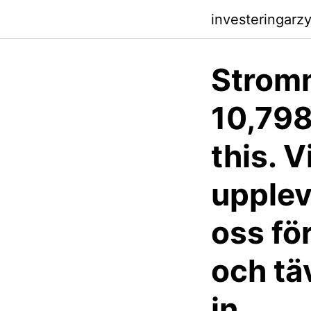
investeringarzy
Strom
10,798
this. 
uppleve
oss fö
och tä
in